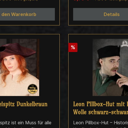
als authentisches Accessoi
viele Rollen und Settings.
n den Warenkorb
Details
Produktdetails: Schlichte
Bundhaube für Mittelalter-
Darstellungen Bequem und vielseitig
kombinierbar Material: 100%
Baumwolle Hersteller: Fre
%
Neugrabener Dorf 41-45,
Hamburg Mail:
support@freyhand.com
eispitz Dunkelbraun
Leon Pillbox-Hut mit
Wolle schwarz-schwa
pitz ist ein Muss für alle
Leon Pillbox-Hut – Histor