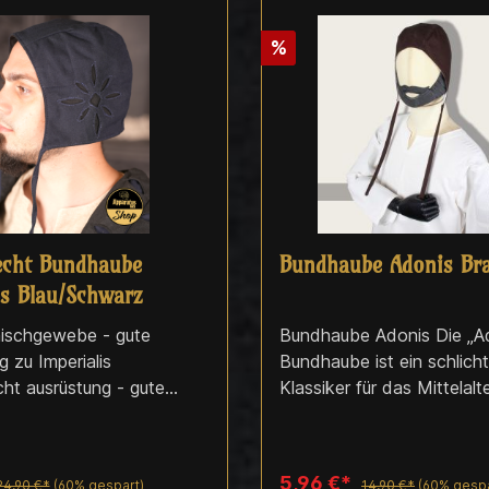
%
echt Bundhaube
Bundhaube Adonis Br
is Blau/Schwarz
mischgewebe - gute
Bundhaube Adonis Die „A
g zu Imperialis
Bundhaube ist ein schlicht
ht ausrüstung - gute
Klassiker für das Mittelalte
angenehm am Kopf und läs
leicht mit verschiedensten
Gewandungen kombinieren
5,96 €*
24,90 €*
(60% gespart)
14,90 €*
(60% gespa