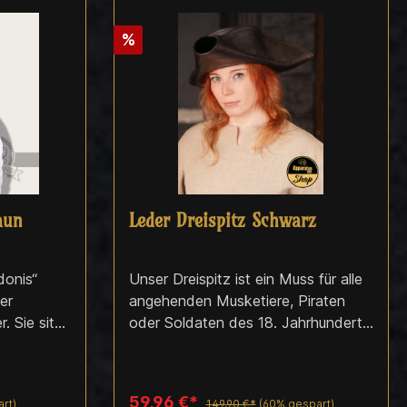
%
aun
Leder Dreispitz Schwarz
donis“
Unser Dreispitz ist ein Muss für alle
er
angehenden Musketiere, Piraten
r. Sie sitzt
oder Soldaten des 18. Jahrhunderts.
st sich
Die dreieckige Basisform verleiht
ihm ein imposantes Aussehen. Auf
 – ideal
dem Höhepunkt seiner Popularität
59,96 €*
rt)
149,90 €*
(60% gespart)