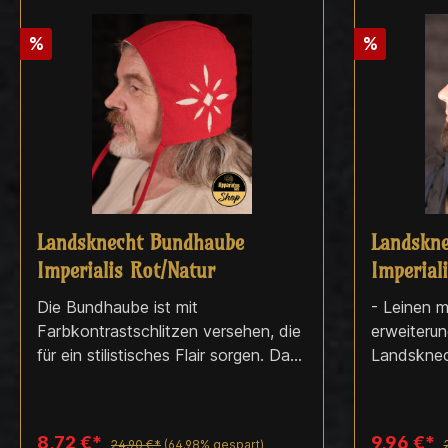
%
%
Landsknecht Bundhaube
Landskn
Imperialis Rot/Natur
Imperial
Die Bundhaube ist mit
- Leinen 
Farbkontrastschlitzen versehen, die
erweiterun
für ein stilistisches Flair sorgen. Das
Landsknec
Imperialis Landsknecht-Set bietet
passform
eine Vielzahl von Möglichkeiten,
eine stilgerechte Bekleidung im
8,72 €*
9,96 €*
24,90 €*
(64.98% gespart)