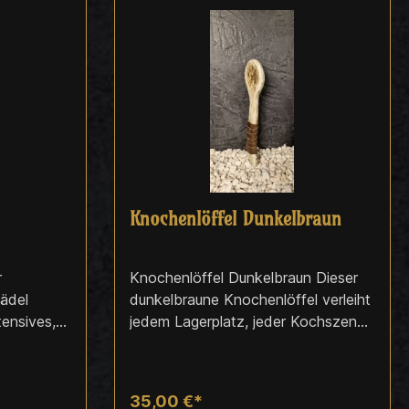
Knochenlöffel Dunkelbraun
r
Knochenlöffel Dunkelbraun Dieser
ädel
dunkelbraune Knochenlöffel verleiht
tensives,
jedem Lagerplatz, jeder Kochszene
m
und jedem tribal geprägten
steren
Charakter eine authentische,
akaberes
naturverbundene Atmosphäre. Die
35,00 €*