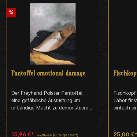
%
Pantoffel emotional damage
Fischkop
Der Freyhand Polster Pantoffel.
Fischkopf 
eine gefährliche Ausrüstung um
Labor fin
unbändige Macht zu demonstrieren,
einfach ei
Auch als Holster für unsere beliebten
Tavernenb
Larp Fische zu verwenden. Mehr
bringen echtes 
Demütigung ist für eure Feinde wohl
erhaltet i
15,96 €*
25,00 €
39,90 €*
(60% gespart)