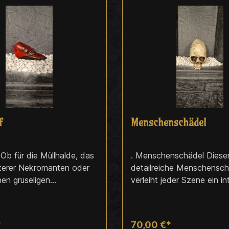
f
Menschenschädel
Ob für die Müllhalde, das
. Menschenschädel Diese
sterer Nekromanten oder
detailreiche Menschensch
nen gruseligen
verleiht jeder Szene ein in
oden – diese Fischreste
authentisches Flair – ob i
IT-Flair. Beim Kauf
Anatomieunterricht, im dü
hr ein Produkt, das dem
LARP-Setting oder als m
*
70,00 €*