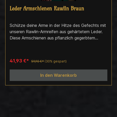
Leder Armschienen Rawlin Braun
Schütze deine Arme in der Hitze des Gefechts mit
unseren Rawlin-Armreifen aus gehärtetem Leder.
Diese Armschienen aus pflanzlich gegerbtem
Rindsleder werden mit Vollmetallnieten
zusammengehalten und bieten so maximale
Stabilität. Lederschnüre halten den Armschutz
41,93 €*
59,90 €*
(30% gespart)
sicher an seinem Platz und ermöglichen dir die
perfekte Passform.
In den Warenkorb