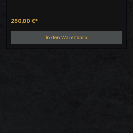
Energie verleihen. Perfekt für Druiden, Waldmagier,
Schamanen oder zauberwirkende Charaktere, die
im Einklang mit der Natur stehen oder mächtige
280,00 €*
Energien kanalisieren. Die imposante Länge und
die feine Handarbeit machen den Stab zu einem
In den Warenkorb
markanten Mittelpunkt jeder Darstellung. Als
handgefertigtes Unikat weist jeder Stab natürliche
Variationen in Form, Struktur und Farbgebung auf.
Diese individuellen Unterschiede sorgen dafür,
dass jede Requisite ein echtes Einzelstück bleibt.
Lieferumfang: 1 Requisite Technische Daten
Länge: ca. 160 cm Material: PE-Schaumstoff,
FlexiPaint™ Original, Glasfaserkern Griff: Echte
Lederwicklung Bauweise: Unikat, handgefertigt
Nutzung: LARP, Theater, Film Sicherheit &
Hinweise zur Verwendung Unsere Requisiten sind
für die schauspielerische Darstellung im LARP,
Theater oder Film gedacht. Nicht zum Stoßen,
Einhaken oder für den Vollkontakt gedacht. Vor