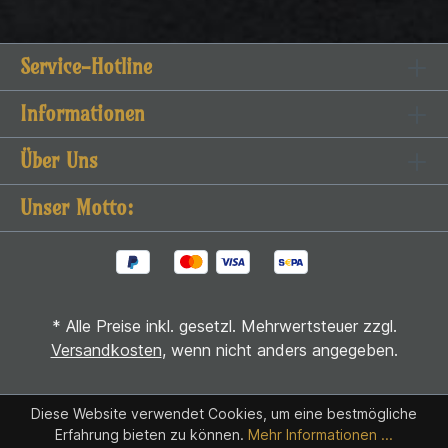
jeder Nutzung auf Beschädigungen prüfen (z. B.
Kernstab sichtbar/locker). Schäden durch
unsachgemäße Nutzung (z. B. Gewalt, Hitze,
Service-Hotline
falsche Lagerung) sind von Gewährleistung und
Haftung ausgeschlossen. Lagerung trocken, kühl,
Informationen
frostfrei; bei längerer Einlagerung mit Talkumpuder
Über Uns
schützen. Hersteller Best in Slot Inh. Mike Braun
Pommernweg 6, 29633 Munster kontakt@best-in-
Unser Motto:
slot.de
* Alle Preise inkl. gesetzl. Mehrwertsteuer zzgl.
Versandkosten
, wenn nicht anders angegeben.
Diese Website verwendet Cookies, um eine bestmögliche
Erfahrung bieten zu können.
Mehr Informationen ...