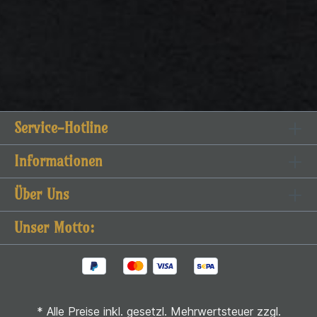
Service-Hotline
Informationen
Über Uns
Unser Motto:
* Alle Preise inkl. gesetzl. Mehrwertsteuer zzgl.