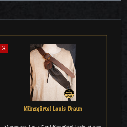
%
Münzgürtel Louis Braun