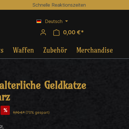
Schnelle Reaktionszeiten
Deutsch
0,00 €*
ts
Waffen
Zubehör
Merchandise
alterliche Geldkatze
rz
%
9,90 €*
(70% gespart)
t.