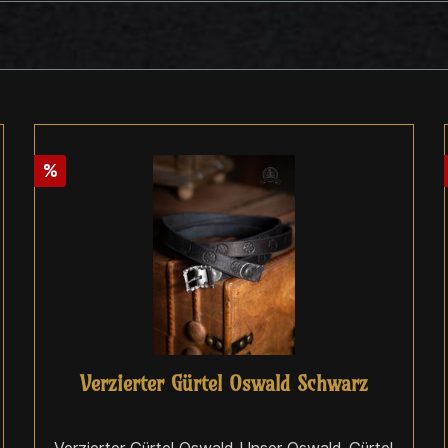
%
Verzierter Gürtel Oswald Schwarz