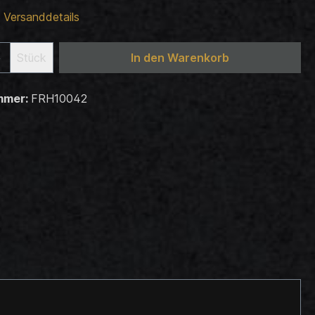
h
Versanddetails
Stück
In den Warenkorb
mmer:
FRH10042