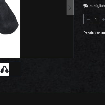
zuzüglic
Produktnu